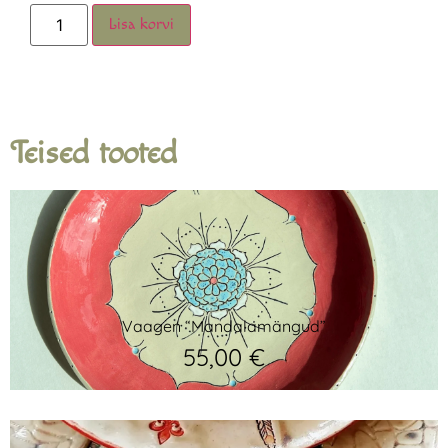
Lisa korvi
Teised tooted
Vaagen “Mandalamängud”
55,00
€