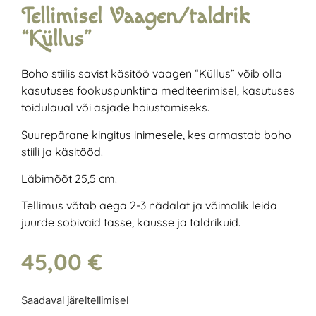
Tellimisel Vaagen/taldrik
“Küllus”
Boho stiilis savist käsitöö vaagen “Küllus” võib olla
kasutuses fookuspunktina mediteerimisel, kasutuses
toidulaual või asjade hoiustamiseks.
Suurepärane kingitus inimesele, kes armastab boho
stiili ja käsitööd.
Läbimõõt 25,5 cm.
Tellimus võtab aega 2-3 nädalat ja võimalik leida
juurde sobivaid tasse, kausse ja taldrikuid.
45,00
€
Saadaval järeltellimisel