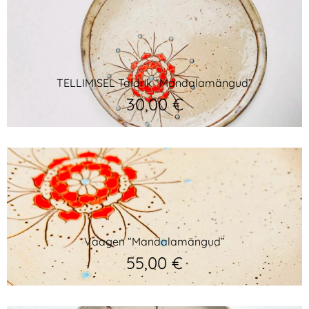
TELLIMISEL Taldrik “Mandalamängud”
30,00
€
Vaagen “Mandalamängud”
55,00
€