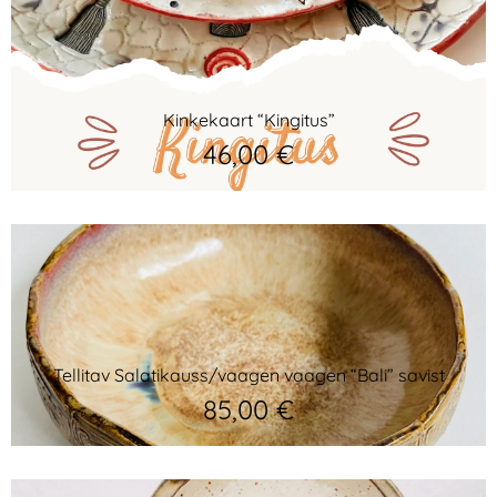
Kinkekaart “Kingitus”
46,00
€
Tellitav Salatikauss/vaagen vaagen “Bali” savist
85,00
€