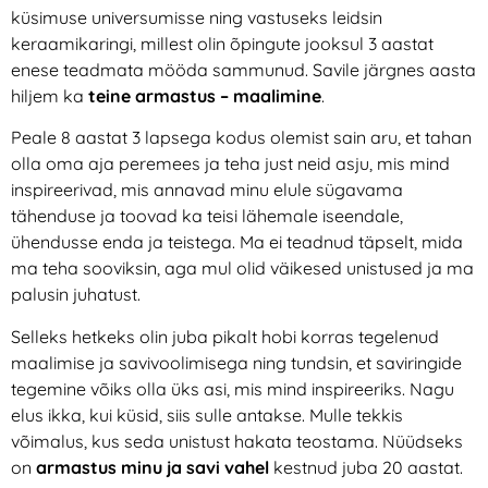
küsimuse universumisse ning vastuseks leidsin
keraamikaringi, millest olin õpingute jooksul 3 aastat
enese teadmata mööda sammunud. Savile järgnes aasta
hiljem ka
teine armastus – maalimine
.
Peale 8 aastat 3 lapsega kodus olemist sain aru, et tahan
olla oma aja peremees ja teha just neid asju, mis mind
inspireerivad, mis annavad minu elule sügavama
tähenduse ja toovad ka teisi lähemale iseendale,
ühendusse enda ja teistega. Ma ei teadnud täpselt, mida
ma teha sooviksin, aga mul olid väikesed unistused ja ma
palusin juhatust.
Selleks hetkeks olin juba pikalt hobi korras tegelenud
maalimise ja savivoolimisega ning tundsin, et saviringide
tegemine võiks olla üks asi, mis mind inspireeriks. Nagu
elus ikka, kui küsid, siis sulle antakse. Mulle tekkis
võimalus, kus seda unistust hakata teostama. Nüüdseks
on
armastus minu ja savi vahel
kestnud juba 20 aastat.