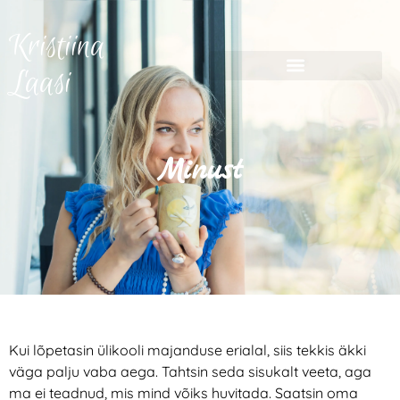
Kristiina
Laasi
Minust
Kui lõpetasin ülikooli majanduse erialal, siis tekkis äkki
väga palju vaba aega. Tahtsin seda sisukalt veeta, aga
ma ei teadnud, mis mind võiks huvitada. Saatsin oma