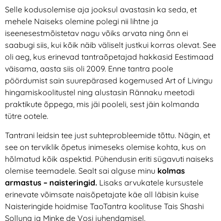
Selle kodusolemise aja jooksul avastasin ka seda, et
mehele Naiseks olemine polegi nii lihtne ja
iseenesestmõistetav nagu võiks arvata ning õnn ei
saabugi siis, kui kõik näib väliselt justkui korras olevat. See
oli aeg, kus erinevad tantraõpetajad hakkasid Eestimaad
väisama, aasta siis oli 2009. Enne tantra poole
pöördumist sain suurepärased kogemused Art of Livingu
hingamiskoolitustel ning alustasin Rännaku meetodi
praktikute õppega, mis jäi pooleli, sest jäin kolmanda
tütre ootele.
Tantrani leidsin tee just suhteprobleemide tõttu. Nägin, et
see on terviklik õpetus inimeseks olemise kohta, kus on
hõlmatud kõik aspektid. Pühendusin eriti sügavuti naiseks
olemise teemadele. Sealt sai alguse minu
kolmas
armastus – naisteringid.
Lisaks arvukatele kursustele
erinevate võimsate naisõpetajate käe all läbisin kuise
Naisteringide hoidmise TaoTantra koolituse Tais Shashi
Solluna ja Minke de Vosi juhendamisel.