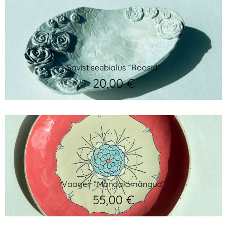
Savist seebialus “Roosid”
20,00
€
Vaagen “Mandalamängud”
55,00
€