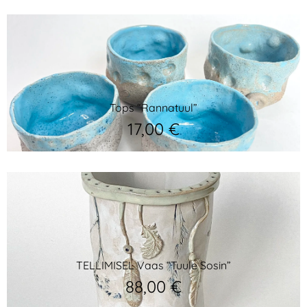
Tops “Rannatuul”
17,00
€
TELLIMISEL Vaas “Tuule Sosin”
88,00
€