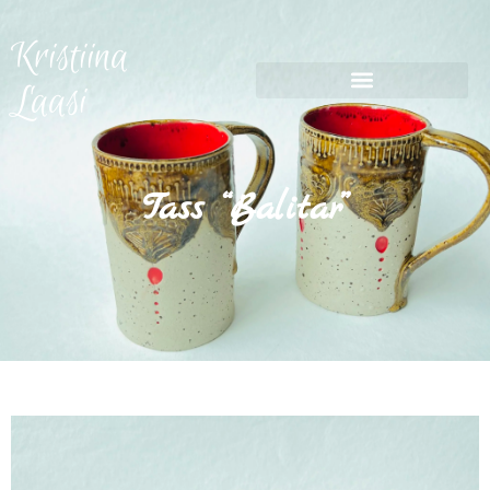
Kristiina
Laasi
Tass “Balitar”