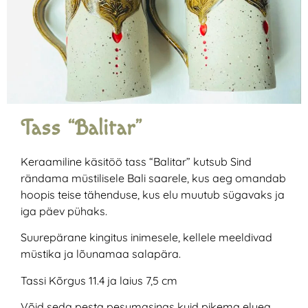
Tass “Balitar”
Keraamiline käsitöö tass “Balitar” kutsub Sind
rändama müstilisele Bali saarele, kus aeg omandab
hoopis teise tähenduse, kus elu muutub sügavaks ja
iga päev pühaks.
Suurepärane kingitus inimesele, kellele meeldivad
müstika ja lõunamaa salapära.
Tassi Kõrgus 11.4 ja laius 7,5 cm
Võid seda pesta pesumasinas kuid pikema eluea