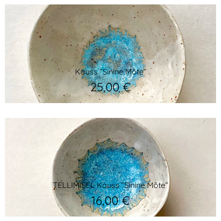
Kauss “Sinine Mõte”
25,00
€
TELLIMISEL Kauss “Sinine Mõte”
16,00
€