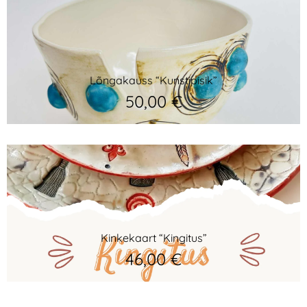
Lõngakauss “Kunstipisik”
50,00
€
Kinkekaart “Kingitus”
46,00
€