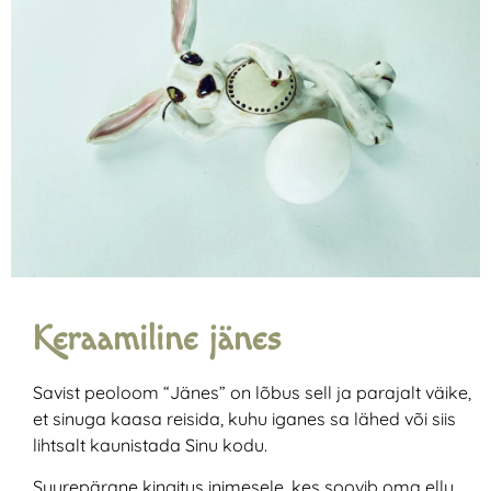
Keraamiline jänes
Savist peoloom “Jänes” on lõbus sell ja parajalt väike,
et sinuga kaasa reisida, kuhu iganes sa lähed või siis
lihtsalt kaunistada Sinu kodu.
Suurepärane kingitus inimesele, kes soovib oma ellu