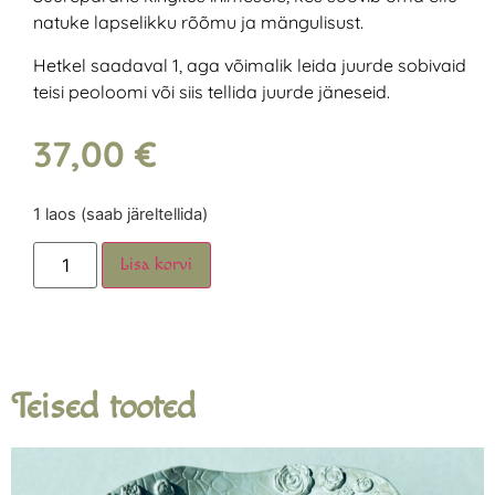
natuke lapselikku rõõmu ja mängulisust.
Hetkel saadaval 1, aga võimalik leida juurde sobivaid
teisi peoloomi või siis tellida juurde jäneseid.
37,00
€
1 laos (saab järeltellida)
Lisa korvi
Teised tooted