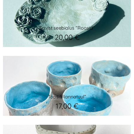
Savist seebialus “Roosid”
20,00
€
Tops “Rannatuul”
17,00
€