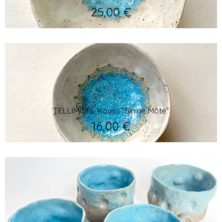
25,00
€
TELLIMISEL Kauss “Sinine Mõte”
16,00
€