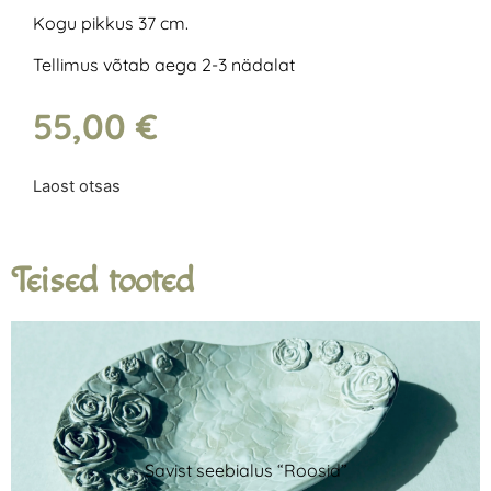
Kogu pikkus 37 cm.
Tellimus võtab aega 2-3 nädalat
55,00
€
Laost otsas
Teised tooted
Savist seebialus “Roosid”