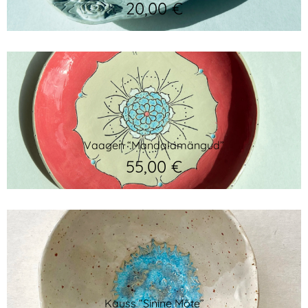
20,00
€
Vaagen “Mandalamängud”
55,00
€
Kauss “Sinine Mõte”